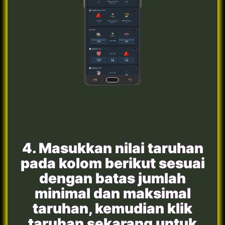
4. Masukkan nilai taruhan
pada kolom berikut sesuai
dengan batas jumlah
minimal dan maksimal
taruhan, kemudian klik
taruhan sekarang untuk