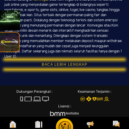
judi online yang menyediakan game terlengkap di bidangnya seperti
sportsbook, e-sports, game slots, idnlive, togel, live casino, tangkas hingga
game tembak ikan. Situs terbaik dengan permainan paling fair dan
kemenangan pasti. Didukung dengan teknologi terkini dan sistem enkripsi
terlengkap yang menunjang permainan dengan lancar. Koinvegas atau Koin
Vegas memiliki desain menarik dan interaktif menghadirkan sensasi
permainan unik dan menantang. Dilengkapi dengan sistem transaksi
terlengkap yang memudahkan member melakukan deposit maupun withdraw.
Proses pendaftaran yang mudah dan cepat juga menjadi keunggulan
Koinvegas. Daftar sekarang juga dan nikmati seluruh fasilitas hanya dengan 1
User ID.
BACA LEBIH LENGKAP
Dukungan Perangkat :
Keamanan Terjamin :
Lisensi :
Copyright © - KOINVEGAS. Seluruh hak cipta dilindungi