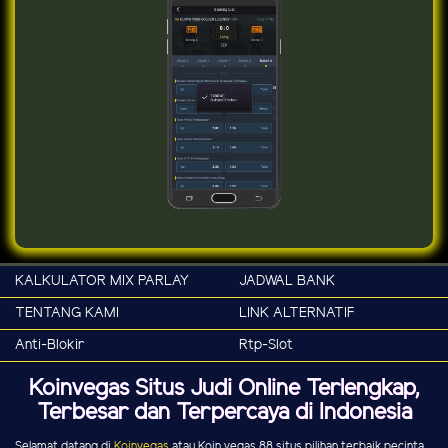
KALKULATOR MIX PARLAY
JADWAL BANK
TENTANG KAMI
LINK ALTERNATIF
Anti-Blokir
Rtp-Slot
Koinvegas Situs Judi Online Terlengkap,
Terbesar dan Terpercaya di Indonesia
Selamat datang di
Koinvegas
atau Koin vegas 88 situs pilihan terbaik pecinta