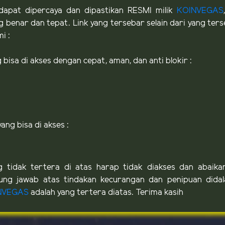
g dapat dipercaya dan dipastikan RESMI milik
KOINVEGAS
ng benar dan tepat. Link yang tersebar selain dari yang ter
i :
bisa di akses dengan cepat, aman, dan anti blokir :
ang bisa di akses :
ng tidak tertera di atas harap tidak diakses dan abaik
ung jawab atas tindakan kecurangan dan penipuan dida
NVEGAS
adalah yang tertera diatas. Terima kasih