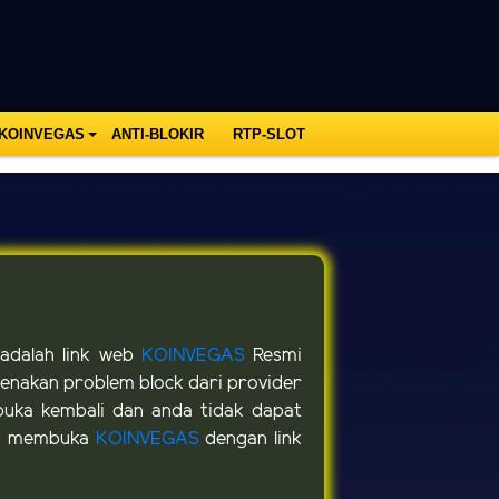
 KOINVEGAS
ANTI-BLOKIR
RTP-SLOT
 adalah link web
KOINVEGAS
Resmi
renakan problem block dari provider
ibuka kembali dan anda tidak dapat
isa membuka
KOINVEGAS
dengan link