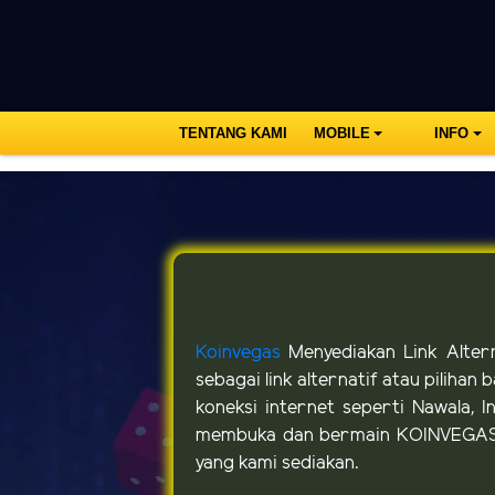
TENTANG KAMI
MOBILE
INFO
Koinvegas
Menyediakan Link Altern
sebagai link alternatif atau pilihan 
koneksi internet seperti Nawala, 
membuka dan bermain KOINVEGAS. 
yang kami sediakan.