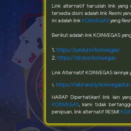
Link alternatif haruslah link yan
tersedia disini adalah link Resmi ya
ini adalah link
KOINVEGAS
yang Resm
Berikut adalah link KOINVEGAS yang 
1.
https://sundul.in/koinvegas/
2.
https://idn.bio/koinvegas
Link Alternatif KOINVEGAS lainnya y
.
https://rebrand.ly/koinvegasfun
1
HARAP Diperhatikan! link lain ya
KOINVEGAS
, kami tidak bertangg
penipuan. link alternatif RESMI
KOI