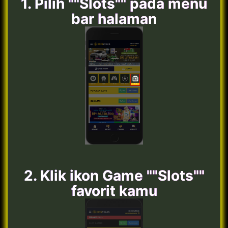
1. Pilih ""Slots"" pada menu
bar halaman
2. Klik ikon Game ""Slots""
favorit kamu