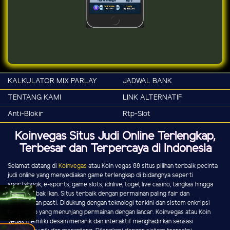
KALKULATOR MIX PARLAY
JADWAL BANK
TENTANG KAMI
LINK ALTERNATIF
Anti-Blokir
Rtp-Slot
Koinvegas Situs Judi Online Terlengkap,
Terbesar dan Terpercaya di Indonesia
Selamat datang di
Koinvegas
atau Koin vegas 88 situs pilihan terbaik pecinta
judi online yang menyediakan game terlengkap di bidangnya seperti
sportsbook, e-sports, game slots, idnlive, togel, live casino, tangkas hingga
game tembak ikan. Situs terbaik dengan permainan paling fair dan
kemenangan pasti. Didukung dengan teknologi terkini dan sistem enkripsi
terlengkap yang menunjang permainan dengan lancar. Koinvegas atau Koin
Vegas memiliki desain menarik dan interaktif menghadirkan sensasi